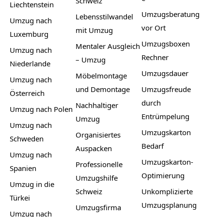
Schweiz
Liechtenstein
Umzugsberatung
Lebensstilwandel
Umzug nach
vor Ort
mit Umzug
Luxemburg
Umzugsboxen
Mentaler Ausgleich
Umzug nach
Rechner
– Umzug
Niederlande
Umzugsdauer
Möbelmontage
Umzug nach
und Demontage
Umzugsfreude
Österreich
durch
Nachhaltiger
Umzug nach Polen
Entrümpelung
Umzug
Umzug nach
Umzugskarton
Organisiertes
Schweden
Bedarf
Auspacken
Umzug nach
Umzugskarton-
Professionelle
Spanien
Optimierung
Umzugshilfe
Umzug in die
Schweiz
Unkomplizierte
Türkei
Umzugsplanung
Umzugsfirma
Umzug nach