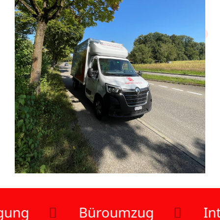
ng
Büroumzug
Inte