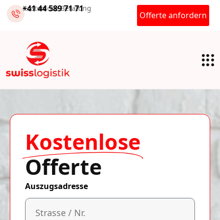
+41 44 589 71 71
Kostenlose Beratung
Offerte anfordern
Kostenlose
Offerte
Auszugsadresse