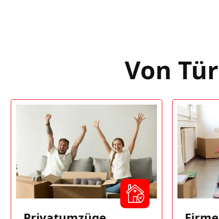
Von Tür
Privatumzüge
Firm