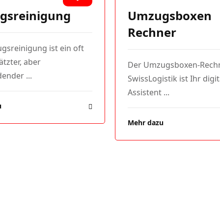
Umzugsboxen
gsreinigung
Rechner
sreinigung ist ein oft
tzter, aber
Der Umzugsboxen-Rech
ender ...
SwissLogistik ist Ihr digi
Assistent ...
u
Mehr dazu