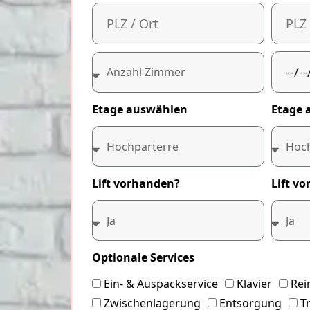
Etage auswählen
Etage 
Lift vorhanden?
Lift v
Optionale Services
Ein- & Auspackservice
Klavier
Rei
Zwischenlagerung
Entsorgung
T