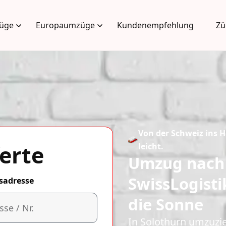
üge
Europaumzüge
Kundenempfehlung
Zü
Von der Schweiz ins 
erte
leicht.
Umzug nach 
SwissLogist
sadresse
die Sonne
In Solothurn umzuzie