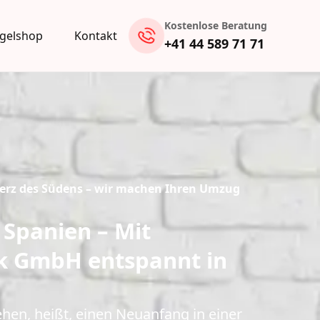
Kostenlose Beratung
gelshop
Kontakt
+41 44 589 71 71
Herz des Südens – wir machen Ihren Umzug
Spanien – Mit
ik GmbH entspannt in
hen, heißt, einen Neuanfang in einer