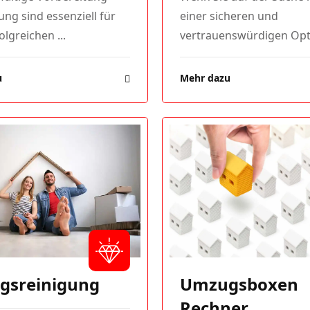
ng sind essenziell für
einer sicheren und
olgreichen ...
vertrauenswürdigen Opti
u
Mehr dazu
Umzugsboxen
gsreinigung
Rechner