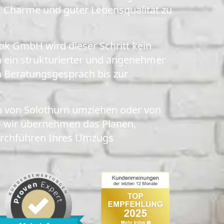
on, Charme und guter Lebensqualität zu
ik GmbH wird dieser Schritt kein
n ein strukturierter und angenehmer
n Beratungsgespräch bis zur
lb von Solothurn umziehen oder von
wir übernehmen das Planen,
urchführen Ihres Umzugs