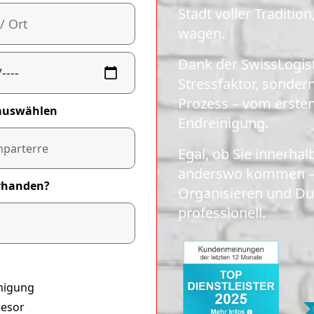
Stadt voller Traditi
wagen.
Dank der SwissLogist
Stressfaktor, sonder
Prozess – vom erste
auswählen
Endreinigung.
Egal, ob Sie innerha
anderswo kommen – 
orhanden?
Organisieren und D
professionell.
nigung
resor