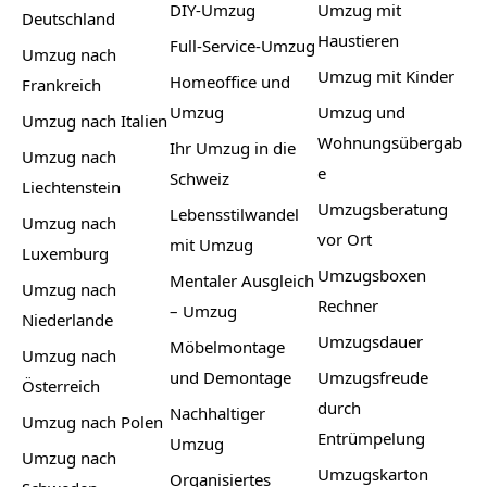
DIY-Umzug
Umzug mit
Deutschland
Haustieren
Full-Service-Umzug
Umzug nach
Umzug mit Kinder
Homeoffice und
Frankreich
Umzug
Umzug und
Umzug nach Italien
Wohnungsübergab
Ihr Umzug in die
Umzug nach
e
Schweiz
Liechtenstein
Umzugsberatung
Lebensstilwandel
Umzug nach
vor Ort
mit Umzug
Luxemburg
Umzugsboxen
Mentaler Ausgleich
Umzug nach
Rechner
– Umzug
Niederlande
Umzugsdauer
Möbelmontage
Umzug nach
und Demontage
Umzugsfreude
Österreich
durch
Nachhaltiger
Umzug nach Polen
Entrümpelung
Umzug
Umzug nach
Umzugskarton
Organisiertes