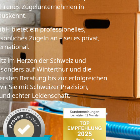
ahrenes Zügelunternehmen in
 auskennt.
bH bietet ein professionelles,
önliches Zügeln an – sei es privat,
ernational.
itz im Herzen der Schweiz und
esonders auf Winterthur und die
rsten Beratung bis zur erfolgreichen
ir Sie mit Schweizer Präzision,
und echter Leidenschaft.