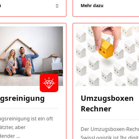
u
Mehr dazu
Umzugsboxen
gsreinigung
Rechner
sreinigung ist ein oft
tzter, aber
Der Umzugsboxen-Rech
ender ...
SwissLogistik ist Ihr digi