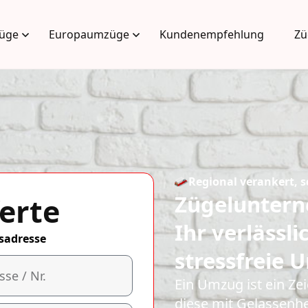
üge
Europaumzüge
Kundenempfehlung
Zü
Regional verankert, s
Zügeluntern
erte
Ihr verlässli
sadresse
stressfreie
Ein Umzug ist ein Z
diese mit Gelassenhe