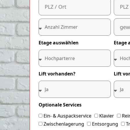
Etage auswählen
Etage 
Lift vorhanden?
Lift v
Optionale Services
Ein- & Auspackservice
Klavier
Rei
Zwischenlagerung
Entsorgung
T