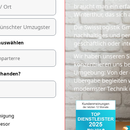
braucht man ein erf
Winterthur, das sich
Die SwissLogistik Gm
nachhaltiges und pers
auswählen
geschäftlich oder int
Wir haben unseren S
konzentrieren uns b
Umgebung: Von der e
orhanden?
Übergabe begleiten w
modernster Technik 
nigung
resor