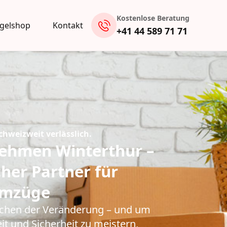
Kostenlose Beratung
gelshop
Kontakt
+41 44 589 71 71
chweizweit verlässlich.
ehmen Winterthur –
cher Partner für
 Umzüge
eichen der Veränderung – und um
it und Sicherheit zu meistern,