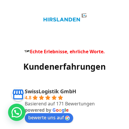
Echte Erlebnisse, ehrliche Worte.
Kundenerfahrungen
SwissLogistik GmbH
4.8
Basierend auf 171 Bewertungen
powered by
G
o
o
g
l
e
bewerte uns auf