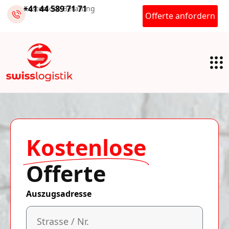
+41 44 589 71 71
Kostenlose Beratung
Offerte anfordern
Kostenlose
Offerte
Auszugsadresse