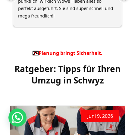
pünktlich, wirklich Wow!! Haben alles so 
S
perfekt ausgeführt. Sie sind super schnell und 
sc
mega freundlich!!
Be
Ich empfehle SwissLogistik wirklich allen!!
w
Planung bringt Sicherheit.
Ratgeber: Tipps für Ihren
Umzug in Schwyz
Juni 9, 2026