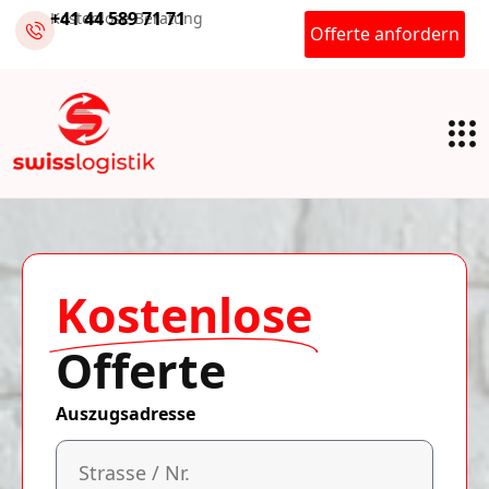
+41 44 589 71 71
Kostenlose Beratung
Offerte anfordern
Kostenlose
Offerte
Auszugsadresse