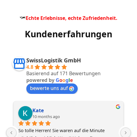
Echte Erlebnisse, echte Zufriedenheit.
Kundenerfahrungen
SwissLogistik GmbH
4.8
Basierend auf 171 Bewertungen
powered by
G
o
o
g
l
e
bewerte uns auf
Kate
10 months ago
er
So tolle Herren! Sie waren auf die Minute 
ic