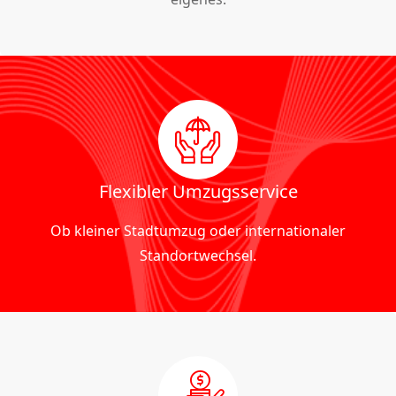
Flexibler Umzugsservice
Ob kleiner Stadtumzug oder internationaler
Standortwechsel.