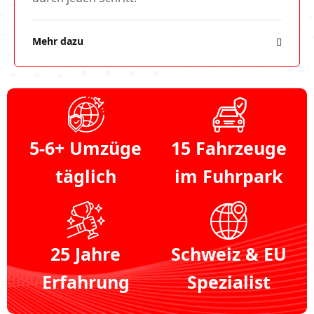
Mehr dazu
5-6+ Umzüge
15 Fahrzeuge
täglich
im Fuhrpark
25 Jahre
Schweiz & EU
Erfahrung
Spezialist