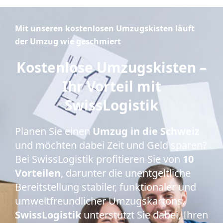
Mit unseren kostenlosen Umzugskisten läuft
der Umzug wie geschmiert
Kostenlose Umzugskisten –
Ihr Vorteil mit
SwissLogistik
Planen Sie einen
Umzug in die Schweiz
und möchten dabei Zeit und Geld sparen?
Bei SwissLogistik profitieren Sie von
10
Vorteilen
, darunter die unentgeltliche
Bereitstellung stabiler, funktionaler und
umweltfreundlicher Umzugskartons.
SwissLogistik
unterstützt Sie dabei, Ihren