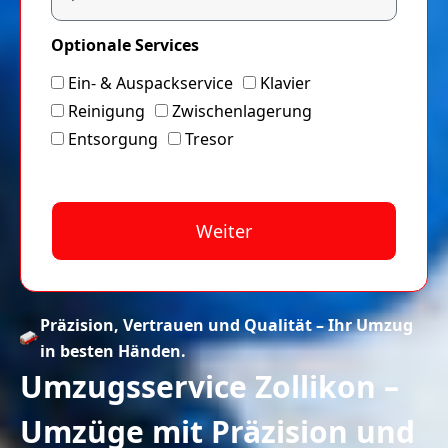
Optionale Services
Ein- & Auspackservice
Klavier
Reinigung
Zwischenlagerung
Entsorgung
Tresor
Weiter
A
lt
Präzision, Vertrauen und Qualität – Ihr Umzug
e
in besten Händen.
r
Umzugsservice Zollikon –
n
a
Umzüge mit Präzision und
ti