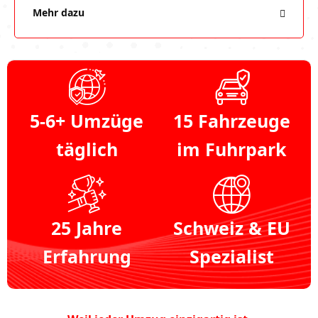
Mehr dazu
5-6+ Umzüge
15 Fahrzeuge
täglich
im Fuhrpark
25 Jahre
Schweiz & EU
Erfahrung
Spezialist