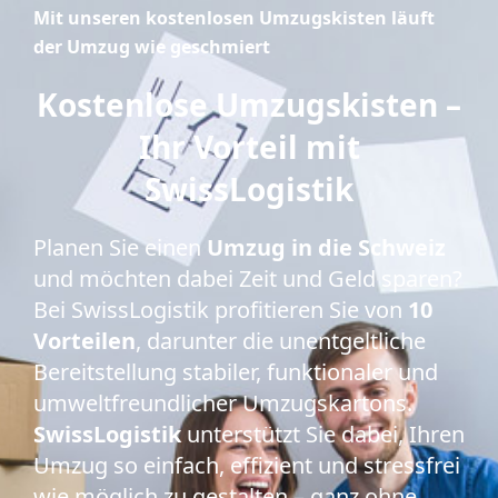
Mit unseren kostenlosen Umzugskisten läuft
der Umzug wie geschmiert
Kostenlose Umzugskisten –
Ihr Vorteil mit
SwissLogistik
Planen Sie einen
Umzug in die Schweiz
und möchten dabei Zeit und Geld sparen?
Bei SwissLogistik profitieren Sie von
10
Vorteilen
, darunter die unentgeltliche
Bereitstellung stabiler, funktionaler und
umweltfreundlicher Umzugskartons.
SwissLogistik
unterstützt Sie dabei, Ihren
Umzug so einfach, effizient und stressfrei
wie möglich zu gestalten – ganz ohne