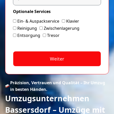
Optionale Services
Ein- & Auspackservice
Klavier
Reinigung
Zwischenlagerung
Entsorgung
Tresor
Weiter
A
lt
Präzision, Vertrauen und Qualität – Ihr Umzug
e
in besten Händen.
r
Umzugsunternehmen
n
a
Bassersdorf – Umzüge mit
ti