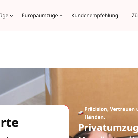
üge
Europaumzüge
Kundenempfehlung
Zü
Präzision, Vertrauen 
rte
Händen.
Privatumzug 