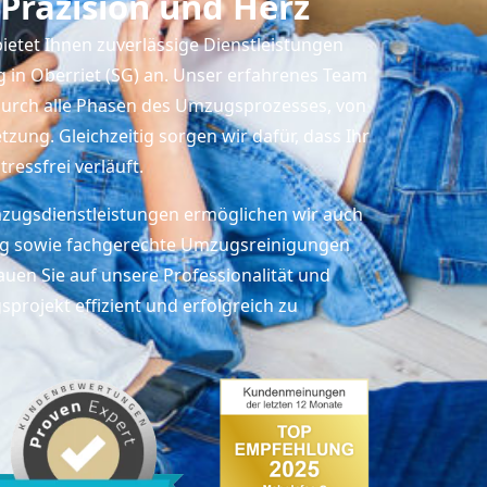
Präzision und Herz
ietet Ihnen zuverlässige Dienstleistungen
in Oberriet (SG) an. Unser erfahrenes Team
durch alle Phasen des Umzugsprozesses, von
zung. Gleichzeitig sorgen wir dafür, dass Ihr
ressfrei verläuft.
mzugsdienstleistungen ermöglichen wir auch
ng sowie fachgerechte Umzugsreinigungen
uen Sie auf unsere Professionalität und
projekt effizient und erfolgreich zu