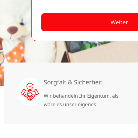
Weiter
A
lt
e
r
n
a
Sorgfalt & Sicherheit
ti
Wir behandeln Ihr Eigentum, als
v
wäre es unser eigenes.
e
: