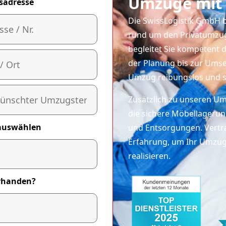
Umzüge mit 
sadresse
Die SwissLogistik GmbH b
rund um den Privatumzug 
begleitet Sie kompetent 
der Planung bis zur Umset
Umzug reibungslos und st
Zusätzlich zu unseren U
die sichere Möbellageru
auswählen
und Entsorgungen. Vertra
Erfahrung, um Ihr Umzugs
realisieren.
orhanden?