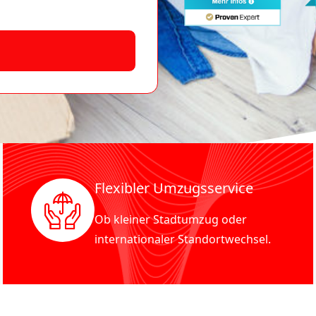
Flexibler Umzugsservice
Ob kleiner Stadtumzug oder
internationaler Standortwechsel.