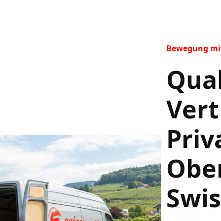
Bewegung mit 
Qual
Vert
Priv
Ober
Swi