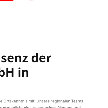
äsenz der
bH in
nde Ortskenntnis mit. Unsere regionalen Teams
s ermöglicht eine reibungslose Planung und