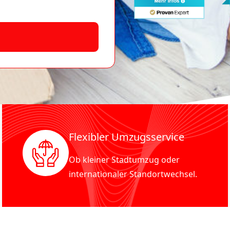
Flexibler Umzugsservice
Ob kleiner Stadtumzug oder
internationaler Standortwechsel.