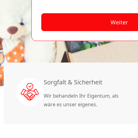
Weiter
A
lt
e
r
n
a
Sorgfalt & Sicherheit
ti
Wir behandeln Ihr Eigentum, als
v
wäre es unser eigenes.
e
: