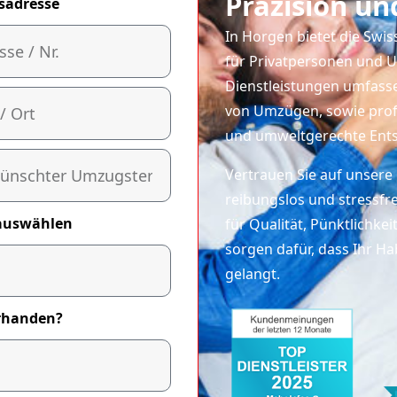
Präzision un
sadresse
In Horgen bietet die Swi
für Privatpersonen und
Dienstleistungen umfass
von Umzügen, sowie prof
und umweltgerechte Ent
Vertrauen Sie auf unsere
reibungslos und stressfre
auswählen
für Qualität, Pünktlichk
sorgen dafür, dass Ihr H
gelangt.
orhanden?