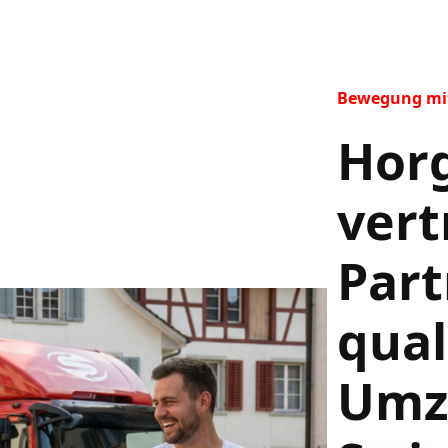
Bewegung mit 
Horg
vert
Part
qual
Umz