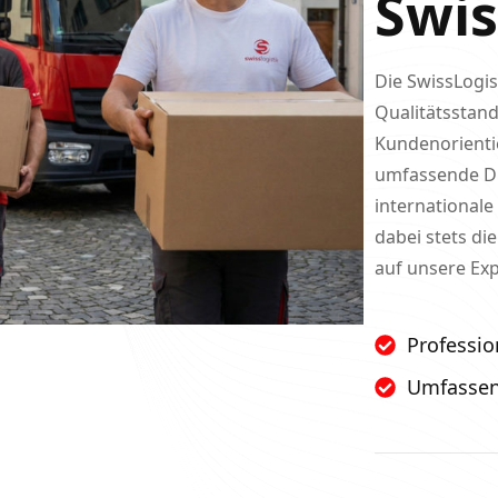
Swi
Die SwissLogi
Qualitätsstan
Kundenorienti
umfassende Die
international
dabei stets di
auf unsere Ex
Professio
Umfassen