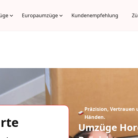
üge
Europaumzüge
Kundenempfehlung
Zü
Präzision, Vertrauen 
rte
Händen.
Umzüge Hor