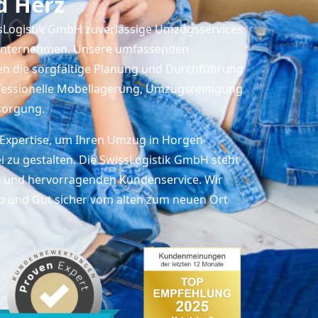
d Herz
ssLogistik GmbH zuverlässige Umzugsservices
 Unternehmen. Unsere umfassenden
en die sorgfältige Planung und Durchführung
essionelle Möbellagerung, Umzugsreinigung
sorgung.
 Expertise, um Ihren Umzug in Horgen
i zu gestalten. Die SwissLogistik GmbH steht
eit und hervorragenden Kundenservice. Wir
ab und Gut sicher vom alten zum neuen Ort