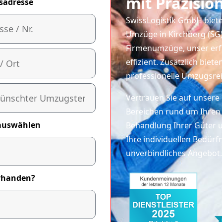
mit Präzisio
sadresse
SwissLogistik GmbH biete
Umzüge in Kirchberg (SG)
Firmenumzüge, unser erfa
effizient. Zusätzlich bie
professionelle Umzugsre
Vertrauen Sie auf unsere 
Bereichen rund um Ihren 
auswählen
Behandlung Ihrer Güter u
Ihre individuellen Bedürfn
unverbindliches Angebot.
orhanden?