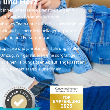
n und Herz
t Ihnen umfassende Dienstleistungen für
 an. Egal, ob Privatumzüge oder
hrenes Team unterstützt Sie zuverlässig und
ten wir auch sichere Moebellagerung sowie
inigung und Entsorgung an.
Expertise und jahrelange Erfahrung in allen
Umzug. Wir garantieren eine sorgfältige
nd einen reibungslosen Ablauf, angepasst an
isse. Kontaktieren Sie uns für ein