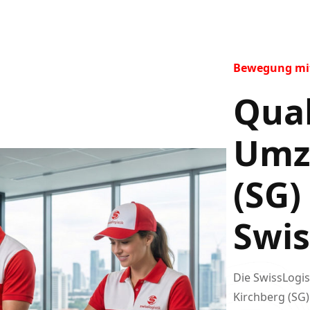
Bewegung mit 
Qual
Umzü
(SG)
Swi
Die SwissLogi
Kirchberg (SG)