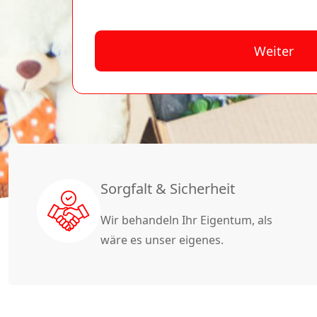
Weiter
A
lt
e
r
n
a
Sorgfalt & Sicherheit
ti
Wir behandeln Ihr Eigentum, als
v
wäre es unser eigenes.
e
: