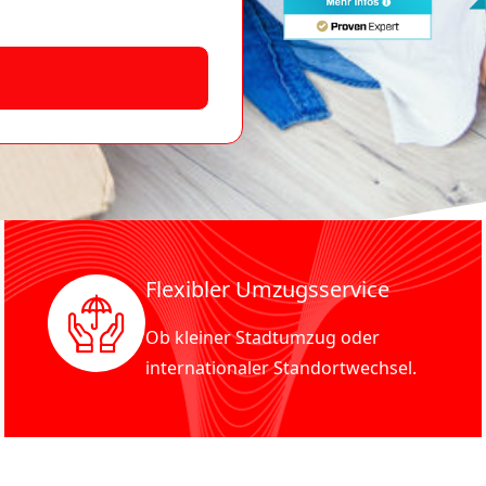
Flexibler Umzugsservice
Ob kleiner Stadtumzug oder
internationaler Standortwechsel.