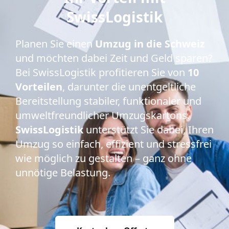
SwissLogistik
Planen Sie einen
Umzug in die Schweiz
und möchten dabei Zeit und Geld sparen?
Bei SwissLogistik profitieren Sie von
10
Vorteilen
, darunter die unentgeltliche
Bereitstellung stabiler, funktionaler und
umweltfreundlicher Umzugskartons.
SwissLogistik
unterstützt Sie dabei, Ihren
Umzug so einfach, effizient und stressfrei
wie möglich zu gestalten – ganz ohne
unnötige Belastung.