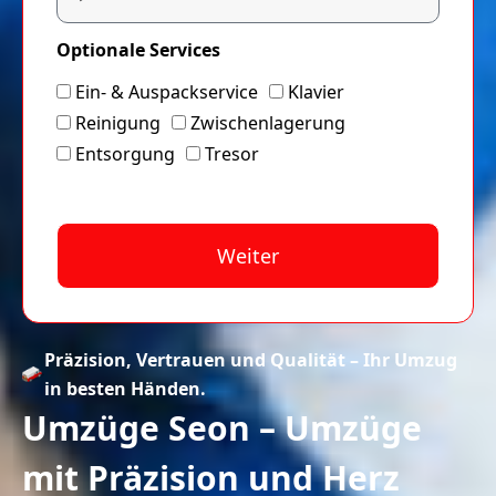
Optionale Services
Ein- & Auspackservice
Klavier
Reinigung
Zwischenlagerung
Entsorgung
Tresor
Weiter
A
lt
Präzision, Vertrauen und Qualität – Ihr Umzug
e
in besten Händen.
r
Umzüge Seon – Umzüge
n
a
mit Präzision und Herz
ti