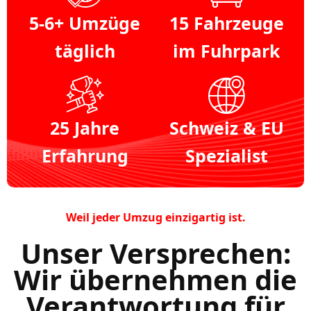
5-6+ Umzüge
15 Fahrzeuge
täglich
im Fuhrpark
25 Jahre
Schweiz & EU
Erfahrung
Spezialist
Weil jeder Umzug einzigartig ist.
Unser Versprechen:
Wir übernehmen die
Verantwortung für